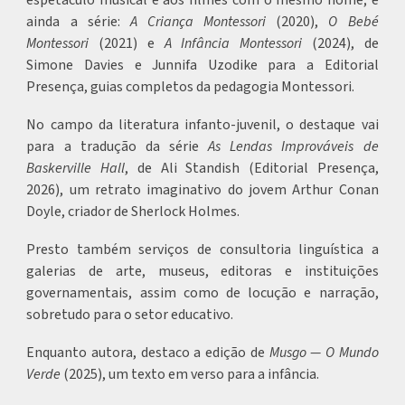
espetáculo musical e aos filmes com o mesmo nome; e
ainda a série:
A Criança Montessori
(2020),
O Bebé
Montessori
(2021) e
A Infância Montessori
(2024), de
Simone Davies e Junnifa Uzodike para a Editorial
Presença, guias completos da pedagogia Montessori.
No campo da literatura infanto-juvenil, o destaque vai
para a tradução da série
As Lendas Improváveis de
Baskerville Hall
, de Ali Standish (Editorial Presença,
2026), um retrato imaginativo do jovem Arthur Conan
Doyle, criador de Sherlock Holmes.
Presto também serviços de consultoria linguística a
galerias de arte, museus, editoras e instituições
governamentais, assim como de locução e narração,
sobretudo para o setor educativo.
Enquanto autora, destaco a edição de
Musgo — O Mundo
Verde
(2025), um texto em verso para a infância.